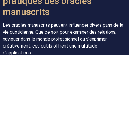
pratiques des oracles
manuscrits
Les oracles manuscrits peuvent influencer divers pans de la
vie quotidienne. Que ce soit pour examiner des relations,
naviguer dans le monde professionnel ou s’exprimer
créativement, ces outils offrent une multitude
d’applications.
Exemples d’utilisation
Relations :
Les oracles aident à analyser la dynamique
des relations, comprendre les attentes et aspirations.
Carrière :
Recevoir des éclairages sur son parcours
professionnel permet d’identifier les atouts et les
défis.
Créativité :
Pour les artistes, les oracles peuvent
stimuler la créativité et l’inspiration, rendant chaque
projet plus enrichissant.