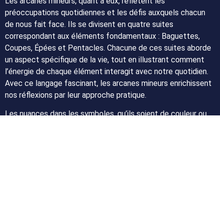
Les arcanes mineurs, quant à eux, reflètent les
préoccupations quotidiennes et les défis auxquels chacun
de nous fait face. Ils se divisent en quatre suites
correspondant aux éléments fondamentaux : Baguettes,
Coupes, Épées et Pentacles. Chacune de ces suites aborde
un aspect spécifique de la vie, tout en illustrant comment
l’énergie de chaque élément interagit avec notre quotidien.
Avec ce langage fascinant, les arcanes mineurs enrichissent
nos réflexions par leur approche pratique.
Les nuances dans les symboles, qu’ils soient de couleur ou
de forme géométrique, contribuent également à une
interprétation plus profonde. Chaque carte détient des
messages cachés que seuls déchiffre l’observateur attentif.
Ainsi, la lecture du tarot devient un échange harmonieux
entre l’intuitif et l’analytique, permettant une compréhension
plus fine de soi et du monde qui l’entoure.
Type
Nombre de
Signification
d’arcane
cartes
principale