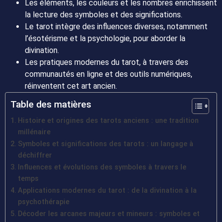
Les éléments, les couleurs et les nombres enrichissent
la lecture des symboles et des significations.
Le tarot intègre des influences diverses, notamment
l’ésotérisme et la psychologie, pour aborder la
divination.
Les pratiques modernes du tarot, à travers des
communautés en ligne et des outils numériques,
réinventent cet art ancien.
Table des matières
Histoire et origines des tarots anciens : une tradition
millénaire
Symboles et significations des tarots : un langage à
déchiffrer
Influences et évolutions des symboles à travers le
temps
Applications modernes du tarot : de la divination à la
psychothérapie
Décoder les arcanes majeurs et mineurs : symboles et